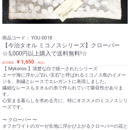
商品コード：
YOU-0018
【今治タオル ミコノスシリーズ】クローバー
☆5,000円以上購入で送料無料!☆
¥ 1,650
販売価格：
（税込）
【 Mykonos 】清楚な白で統一されたシリーズ
エーゲ海に浮かぶ"白い宝石"と呼ばれるミコノス島のイメー
ジを、刺繍とレースでエレガントに表現しました。
繊細なレースもタオルの糸で作られていて吸収性がありま
す。
心安まる暮らしを求める方に、特にオススメのミコノスシリ
ーズです。
〜 クローバー 〜
オフホワイトのガーゼ生地に浮かび上がるクローバーの花と