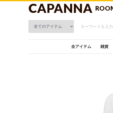
CAPANNA
ROO
全アイテム
雑貨
フレグ
スキン
ブラン
ルーム
タオル
クッシ
洗面関
キッチ
ガーデ
オブジ
日傘
ホーム
文具
おもち
ギフト
その他