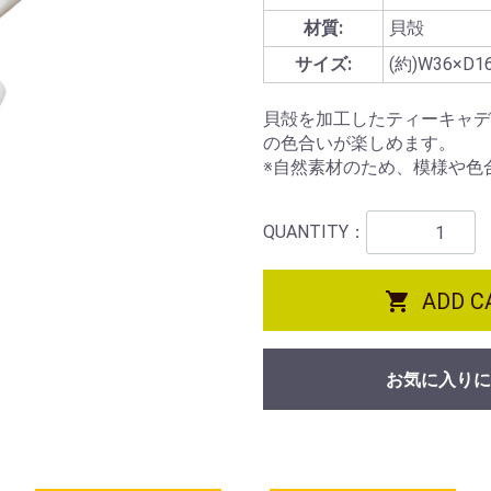
材質:
貝殻
サイズ:
(約)W36×D1
貝殻を加工したティーキャデ
の色合いが楽しめます。
※自然素材のため、模様や色
QUANTITY：

ADD C
お気に入りに