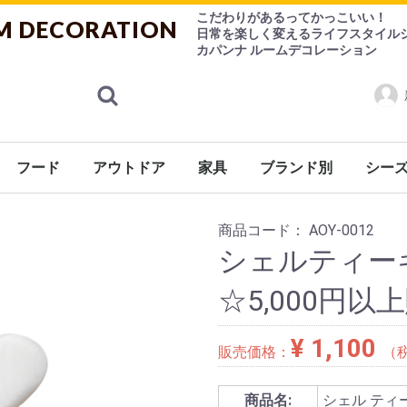
こだわりがあるってかっこいい！
M DECORATION
日常を楽しく変えるライフスタイル
カパンナ ルームデコレーション
フード
アウトドア
家具
ブランド別
シー
ランス
ケア
ケット
シューズ
ョン
係
ン用品
ニング
ェ
ケア用品
ゃ
紅茶
ハーブティー
お菓子
チョコレート
その他
香水
ルームフレグランス
食器
調理器具
デザインシュガー【CANASUC】
チェアー
ソファー
テーブル
キャビネット
ライト
ミラー/フレーム
Burleigh（バーレイ）
CANASUC (カナスック
コーヒー用品/茶器/ティーウェア
バーレイ
eva-solo
その他
シーズ
Ashleigh&Burwood（アシュレ
FOX UMBRELLAS（
商品コード：
AOY-0012
シェルティー
☆5,000円
¥ 1,100
販売価格：
（
商品名:
シェル ティ