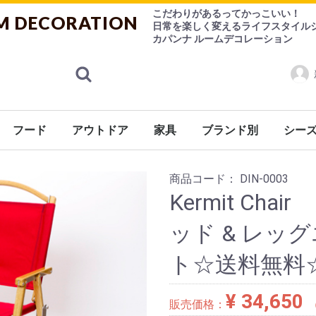
こだわりがあるってかっこいい！
M DECORATION
日常を楽しく変えるライフスタイル
カパンナ ルームデコレーション
フード
アウトドア
家具
ブランド別
シー
ランス
ケア
ケット
シューズ
ョン
係
ン用品
ニング
ェ
ケア用品
ゃ
紅茶
ハーブティー
お菓子
チョコレート
その他
香水
ルームフレグランス
食器
調理器具
デザインシュガー【CANASUC】
チェアー
ソファー
テーブル
キャビネット
ライト
ミラー/フレーム
Burleigh（バーレイ）
CANASUC (カナスック
コーヒー用品/茶器/ティーウェア
バーレイ
eva-solo
その他
シーズ
Ashleigh&Burwood（アシュレ
FOX UMBRELLAS（
商品コード：
DIN-0003
Kermit Ch
ッド & レッ
ト☆送料無料
¥ 34,650
販売価格：