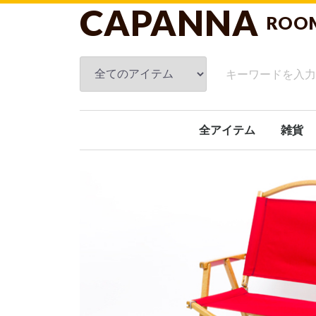
CAPANNA
ROO
全アイテム
雑貨
フレグ
スキン
ブラン
ルーム
タオル
クッシ
洗面関
キッチ
ガーデ
オブジ
日傘
ホーム
文具
おもち
ギフト
その他