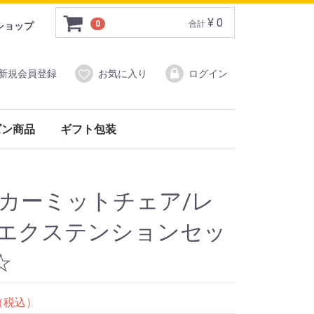
¥ 0
0
合計
ショップ
新規会員登録
お気に入り
ログイン
ズン商品
ギフト包装
)
ン商品
イ&バーウッド）
フォックスアンブレラ）
air カーミットチェア/レ
グエクステンションセッ
☆
（税込）