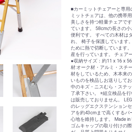
■カーミットチェアーと専用
ミットチェアは、他の携帯用
美しさを持つ軽量チェアです
ています。 58cmの長さ
便利です。 すべての木材は
れ、 椅子を保護しています。
ために熱で切断しています。 M
産を行っています。 チェアー 
●収納サイズ：約11 x 16 x 
材:オーク材・アルミ・スチール
材をしているため、木本来の
いものを検品しお送りしてお
中のキズ・ニスむら・ステッ
了承下さい。 ※組立検品を
は販売しておりません。 LEG 
のレッグエクステンションセ
アを約43cmまで高くする
心地を維持します。 Made i
ゴムキャップの取り付けの際