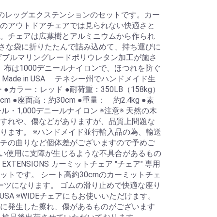
のレッグエクステンションのセットです。カー
のアウトドアチェアでは見られない快適さと
。チェアは広葉樹とアルミニウムから作られ
の小さな袋に折りたたんで詰み込めて、持ち運びに
ダブルマリングレードポリウレタン加工が施さ
 布は1000デニールナイロンで、ほつれを防ぐ
ade in USA テネシー州でハンドメイド生
●カラー：レッド ●耐荷重：350LB（158kg）
56cm ●座面高：約30cm ●重量： 約2.4kg ●素
・1,000デニールナイロン ※注意※ 天然の木
すれや、傷などがありますが、品質上問題な
ります。 ※ハンドメイド並行輸入品の為、輸送
チの曲りなど個体差がございますので予めご
行い使用に支障が生じるような不具合があるもの
EXTENSIONS カーミットチェア "チェア" 専用
ットです。 シート高約30cmのカーミットチェ
パーツになります。 ゴムの滑り止めで快適な座り
n USA ※WIDEチェアにもお使いいただけます。
に発生した擦れ、傷があるものがございます