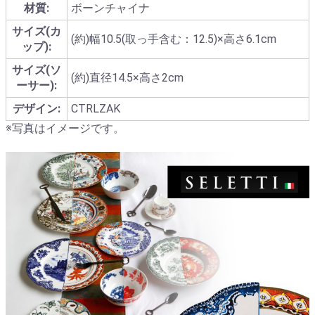
材質:
ボーンチャイナ
サイズ(カ
(約)幅10.5(取っ手含む：12.5)×高さ6.1cm
ップ):
サイズ(ソ
(約)直径14.5×高さ2cm
ーサー):
デザイン:
CTRLZAK
※写真はイメージです。