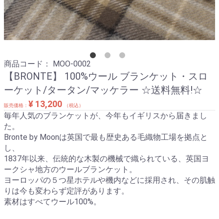
商品コード：
MOO-0002
【BRONTE】 100%ウール ブランケット・スロ
ーケット/タータン/マッケラー ☆送料無料!☆
¥ 13,200
販売価格：
（税込）
毎年人気のブランケットが、今年もイギリスから届きまし
た。
Bronte by Moonは英国で最も歴史ある毛織物工場を拠点と
し、
1837年以来、伝統的な木製の機械で織られている、英国ヨ
ークシャ地方のウールブランケット。
ヨーロッパの５つ星ホテルや機内などに採用され、その肌触
りは今も変わらず定評があります。
素材はすべてウール100%。