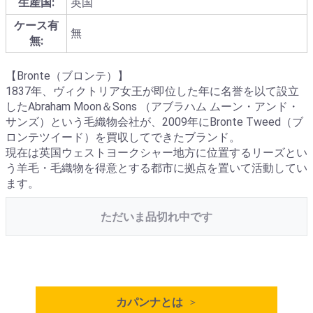
生産国:
英国
ケース有
無
無:
【Bronte（ブロンテ）】
1837年、ヴィクトリア女王が即位した年に名誉を以て設立
したAbraham Moon＆Sons （アブラハム ムーン・アンド・
サンズ）という毛織物会社が、2009年にBronte Tweed（ブ
ロンテツイード）を買収してできたブランド。
現在は英国ウェストヨークシャー地方に位置するリーズとい
う羊毛・毛織物を得意とする都市に拠点を置いて活動してい
ます。
ただいま品切れ中です
カパンナとは